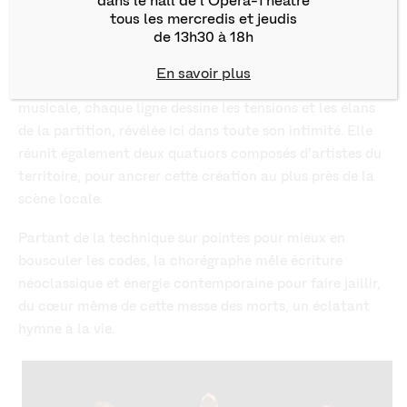
dans le hall de l’Opéra-Théâtre
Et si la danse éclairait le chef-d’œuvre de Mozart d’une
tous les mercredis et jeudis
de 13h30 à 18h
lumière nouvelle ? Dans cette version épurée, Estelle
Danvers remplace le chœur par sept danseurs dont le
En savoir plus
corps devient verbe. Chaque geste prolonge une phrase
musicale, chaque ligne dessine les tensions et les élans
de la partition, révélée ici dans toute son intimité. Elle
réunit également deux quatuors composés d’artistes du
territoire, pour ancrer cette création au plus près de la
scène locale.
Partant de la technique sur pointes pour mieux en
bousculer les codes, la chorégraphe mêle écriture
néoclassique et énergie contemporaine pour faire jaillir,
du cœur même de cette messe des morts, un éclatant
hymne à la vie.