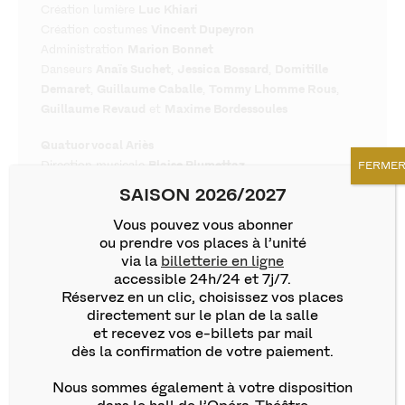
Création lumière
Luc Khiari
Création costumes
Vincent Dupeyron
Administration
Marion Bonnet
Danseurs
Anaïs Suchet
,
Jessica Bossard
,
Domitille
Demaret
,
Guillaume Caballe
,
Tommy Lhomme Rous
,
Guillaume Revaud
et
Maxime Bordessoules
Quatuor vocal Ariès
Direction musicale
Blaise Plumettaz
FERME
Soprano
Alice Ungerer
SAISON 2026/2027
Alto
Sylvain Manet
Vous pouvez vous abonner
Ténor
Fabien Hyon
ou prendre vos places à l’unité
Basse
Romain Bockler
via la
billetterie en ligne
accessible 24h/24 et 7j/7.
Quatuor de l’Orchestre Symphonique des Dômes
Réservez en un clic, choisissez vos places
Violon
Elzbieta Gladys
directement sur le plan de la salle
Violon 2
Anaïs Mecenero
et recevez vos e-billets par mail
Alto
Damien Calatayud
dès la confirmation de votre paiement.
Violoncelle
Alexandre Peronny
Nous sommes également à votre disposition