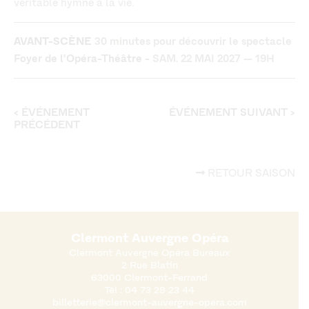
véritable hymne à la vie.
AVANT-SCÈNE
30 minutes pour découvrir le spectacle
Foyer de l’Opéra-Théâtre -
SAM. 22 MAI 2027 — 19H
N
<
ÉVÉNEMENT
ÉVÉNEMENT SUIVANT
>
A
PRÉCÉDENT
V
I
G
RETOUR SAISON
A
T
I
O
N
D
Clermont Auvergne Opéra
E
Clermont Auvergne Opéra Bureaux
S
2 Rue Blatin
A
63000 Clermont-Ferrand
R
Tél :
04 73 29 23 44
T
billetterie@clermont-auvergne-opera.com