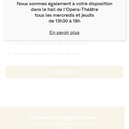
Nous sommes également à votre disposition
dans le hall de l’Opéra-Théâtre
tous les mercredis et jeudis
Vous souhaitez recevoir le programme par courrier ?
de 13h30 à 18h
Je souhaite recevoir
*
En savoir plus
Le programme de saison 26-27 par courrier
Recevoir la gazette Entracte par mail
Clermont Auvergne Opéra
Clermont Auvergne Opéra Bureaux
2 Rue Blatin