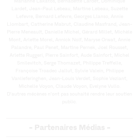
Marianne Lakatos, Bernadette Lardet, Dominique
Lardet, Jean-Paul Lebeau, Martine Lebeau, Suzette
Lefevre, Bernard Lefevre, Georges Llanso, Annie
Llombart, Catherine Mabrut, Claudine Masfrand, Jean-
Pierre Meneault, Danielle Michel, Gérard Millet, Michèle
Mont, Arlette Morel, Annick Nolf, Maryse Orwat, Annie
Palandre, Paul Penet, Martine Pernek, Joel Rousset,
Arlette Ruggeri, Pierre Sainfort, Aude Sainfort, Michel
Smilevitch, Serge Thomazet, Philippe Treffelle,
Françoise Troadec Jallut, Sylvie Valein, Philippe
Vanlieferinghen, Jean-Louis Verdet, Sophie Veziant,
Michelle Voyon, Claude Voyon, Evelyne Vullo.
D’autres mécènes n’ont pas souhaité rendre leur soutien
public.
-
Partenaires Médias
-