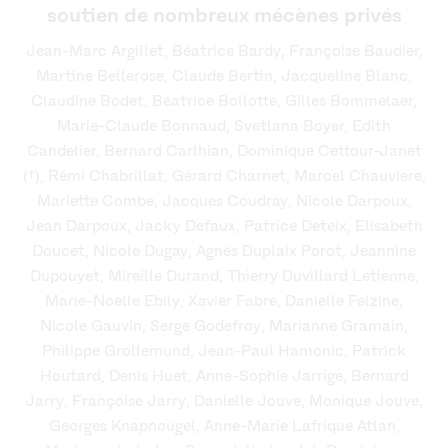
soutien de nombreux mécènes privés
Jean-Marc Argillet, Béatrice Bardy, Françoise Baudier,
Martine Bellerose, Claude Bertin, Jacqueline Blanc,
Claudine Bodet, Béatrice Bollotte, Gilles Bommelaer,
Marie-Claude Bonnaud, Svetlana Boyer, Edith
Candelier, Bernard Carlhian, Dominique Cettour-Janet
(†), Rémi Chabrillat, Gérard Charnet, Marcel Chauviere,
Mariette Combe, Jacques Coudray, Nicole Darpoux,
Jean Darpoux, Jacky Defaux, Patrice Deteix, Elisabeth
Doucet, Nicole Dugay, Agnès Duplaix Porot, Jeannine
Dupouyet, Mireille Durand, Thierry Duvillard Letienne,
Marie-Noelle Ebily, Xavier Fabre, Danielle Felzine,
Nicole Gauvin, Serge Godefroy, Marianne Gramain,
Philippe Grollemund, Jean-Paul Hamonic, Patrick
Houtard, Denis Huet, Anne-Sophie Jarrige, Bernard
Jarry, Françoise Jarry, Danielle Jouve, Monique Jouve,
Georges Knapnougel, Anne-Marie Lafrique Atlan,