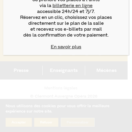
2 Rue Blatin
via la
billetterie en ligne
63000 Clermont-Ferrand
Tél :
04 73 29 23 44
accessible 24h/24 et 7j/7.
billetterie@clermont-auvergne-opera.com
Réservez en un clic, choisissez vos places
directement sur le plan de la salle
et recevez vos e-billets par mail
S'inscrire à la newsletter
dès la confirmation de votre paiement.
En savoir plus
Nous suivre sur
Presse
Enseignants
Mécènes
Mentions légales
© Clermont Auvergne Opéra 2026
Nous utilisons des cookies pour vous offrir la meilleure
expérience sur notre site.
Accepter
Refuser
Personnaliser