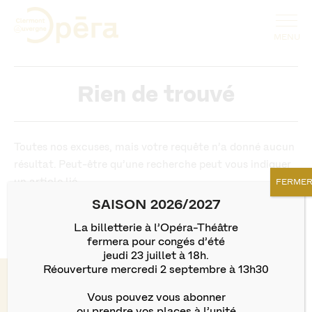
Rien de trouvé
Toutes nos excuses, mais votre requête n’a donné aucun
résultat. Peut-être qu’une recherche peut vous indiquer
un article lié.
FERME
SAISON 2026/2027
Rechercher :
La billetterie à l’Opéra-Théâtre
fermera pour congés d’été
jeudi 23 juillet à 18h.
Réouverture mercredi 2 septembre à 13h30
Clermont Auvergne Opéra
Vous pouvez vous abonner
Clermont Auvergne Opéra Bureaux
ou prendre vos places à l’unité